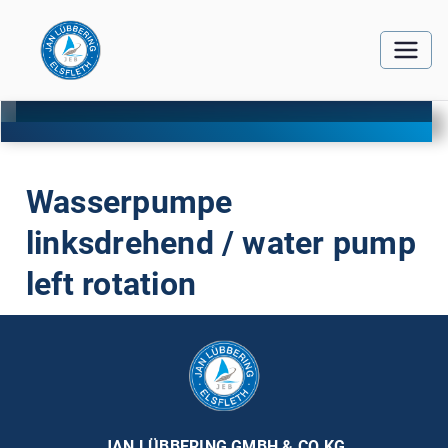
Wasserpumpe
linksdrehend / water pump
left rotation
JAN LÜBBERING GMBH & CO KG