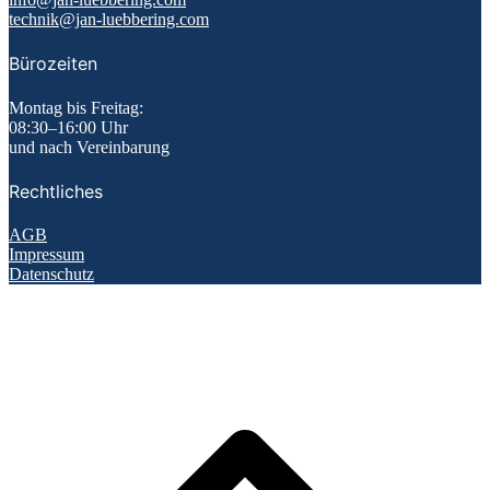
technik@jan-luebbering.com
Bürozeiten
Montag bis Freitag:
08:30–16:00 Uhr
und nach Vereinbarung
Rechtliches
AGB
Impressum
Datenschutz
N
o
s