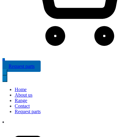
0
Request parts
Home
About us
Range
Contact
Request parts