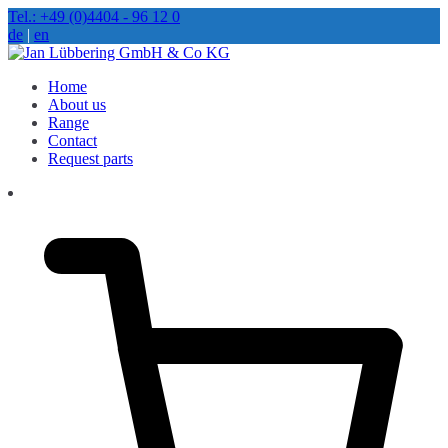
Zum
Tel.: +49 (0)4404 - 96 12 0
Inhalt
de
|
en
springen
Jan Lübbering GmbH & Co KG
Home
About us
Range
Contact
Request parts