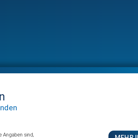
en
unden
re Angaben sind,
MEHR 