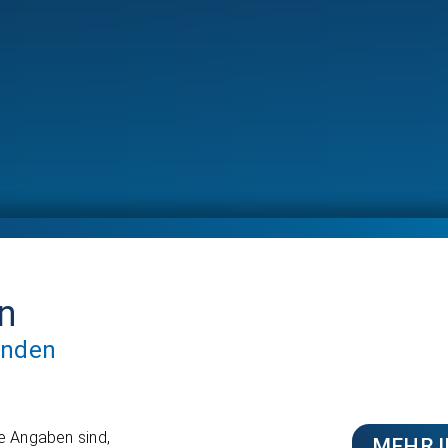
en
unden
re Angaben sind,
MEHR 