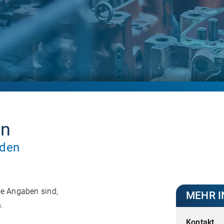
en
nden
hre Angaben sind,
MEHR 
.
Kontakt