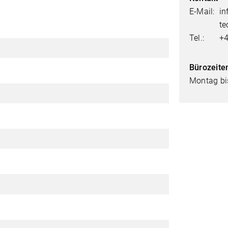
E-Mail:
in
te
Tel.:
+4
Bürozeite
Montag bis