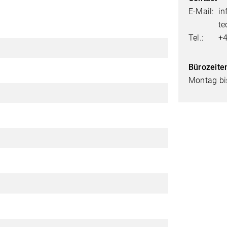
E-Mail:
in
te
Tel.:
+4
Bürozeite
Montag bis