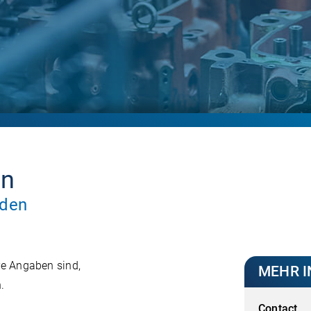
en
nden
hre Angaben sind,
MEHR 
.
Contact